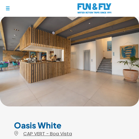
1/7
BONS PLANS
DESTINATIONS
OÙ ET QUAND PARTIR ?
INSPIRATIONS
COACHINGS & CAMPS
À PROPOS
BON CADEAU
LE BLOG RIDER
Oasis White
CAP VERT - Boa Vista
DEMANDER UN DEVIS