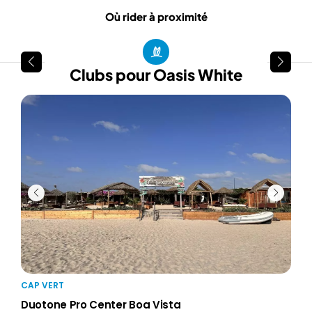
Où rider à proximité
Clubs pour Oasis White
CAP
Pla
CAP VERT
Kites
Duotone Pro Center Boa Vista
AJ