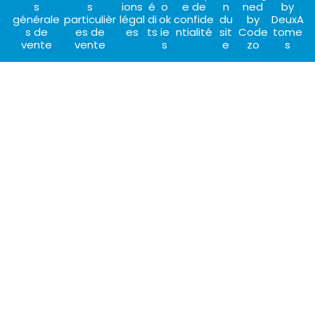
s
s
ions
é
o
e de
n
ned
by
générale
particulièr
légal
di
ok
confide
du
by
DeuxA
s de
es de
es
ts
ie
ntialité
sit
Code
tome
vente
vente
s
e
zo
s
CHOISIR CET HÉBERGEMENT