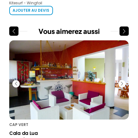
Kitesurf - Wingfoil
AJOUTER AU DEVIS
Vous aimerez aussi
CAP VERT
CAP
Cala da Lua
Orq