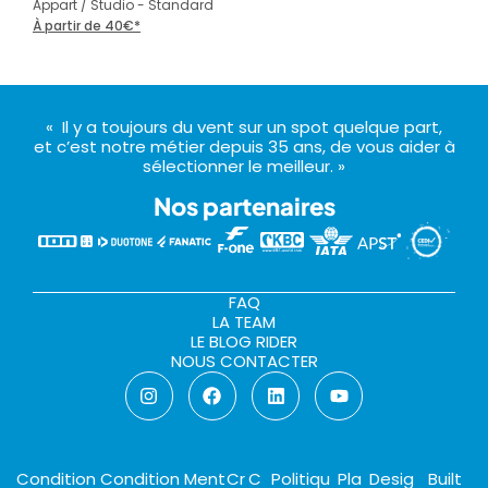
Appart / Studio - Standard
Gues
À partir de 40€*
À pa
« Il y a toujours du vent sur un spot quelque part,
et c’est notre métier depuis 35 ans, de vous aider à
sélectionner le meilleur. »
Nos partenaires
FAQ
LA TEAM
LE BLOG RIDER
NOUS CONTACTER
Condition
Condition
Ment
Cr
C
Politiqu
Pla
Desig
Built