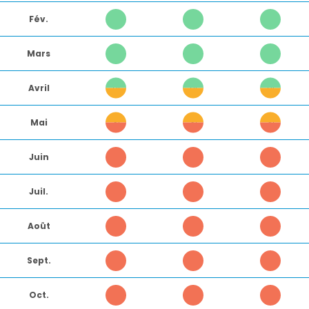
Fév.
1
1
1
Mars
1
1
1
Avril
6
6
6
Mai
7
7
7
Juin
5
5
5
Juil.
5
5
5
Août
5
5
5
Sept.
5
5
5
Oct.
5
5
5