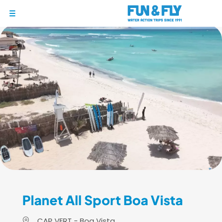
1/8
BONS PLANS
DESTINATIONS
OÙ ET QUAND PARTIR ?
INSPIRATIONS
COACHINGS & CAMPS
À PROPOS
BON CADEAU
LE BLOG RIDER
Planet All Sport Boa Vista
DEMANDER UN DEVIS
CAP VERT - Boa Vista