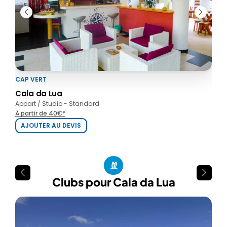
CAP VERT
CAP
Cala da Lua
Orq
Appart / Studio - Standard
Gues
À partir de 40€*
À pa
AJOUTER AU DEVIS
AJ
Clubs pour Cala da Lua