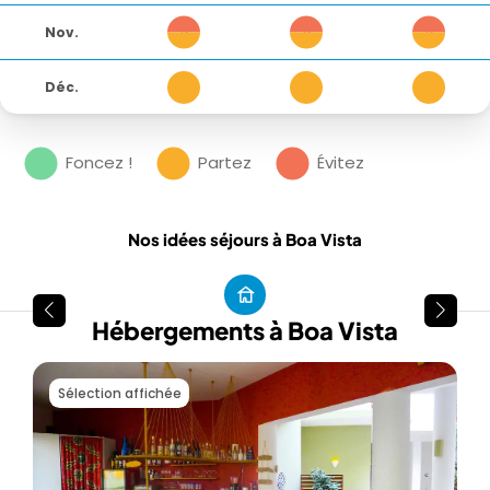
Nov.
4
4
4
Déc.
3
3
3
Foncez !
Partez
Évitez
Nos idées séjours à Boa Vista
Hébergements à Boa Vista
Sélection affichée