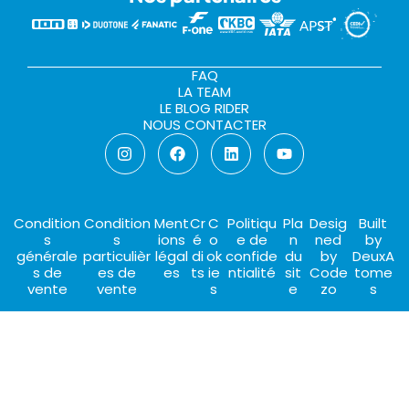
FAQ
LA TEAM
LE BLOG RIDER
NOUS CONTACTER
Condition
Condition
Ment
Cr
C
Politiqu
Pla
Desig
Built
s
s
ions
é
o
e de
n
ned
by
générale
particulièr
légal
di
ok
confide
du
by
DeuxA
s de
es de
es
ts
ie
ntialité
sit
Code
tome
vente
vente
s
e
zo
s
CHOISIR CE CLUB