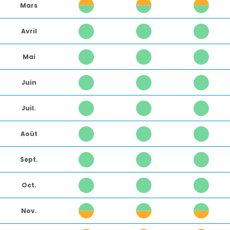
Mars
2
2
2
Avril
1
1
1
Mai
1
1
1
Juin
1
1
1
Juil.
1
1
1
Août
1
1
1
Sept.
1
1
1
Oct.
1
1
1
Nov.
6
6
6