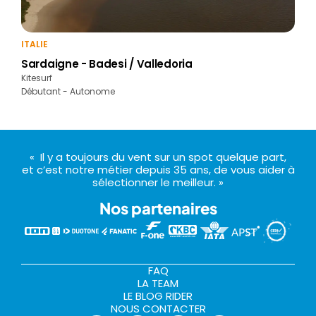
ITALIE
Sardaigne - Badesi / Valledoria
Kitesurf
Débutant - Autonome
« Il y a toujours du vent sur un spot quelque part,
et c’est notre métier depuis 35 ans, de vous aider à
sélectionner le meilleur. »
Nos partenaires
FAQ
LA TEAM
LE BLOG RIDER
NOUS CONTACTER