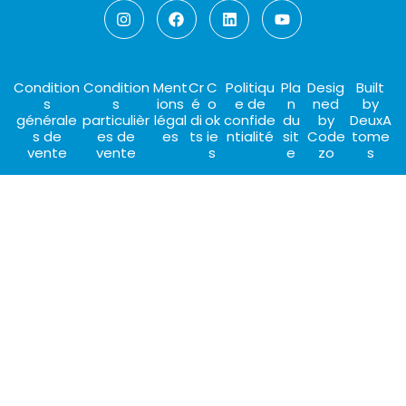
Condition
Condition
Ment
Cr
C
Politiqu
Pla
Desig
Built
s
s
ions
é
o
e de
n
ned
by
générale
particulièr
légal
di
ok
confide
du
by
DeuxA
s de
es de
es
ts
ie
ntialité
sit
Code
tome
vente
vente
s
e
zo
s
Choisir mon hébergement