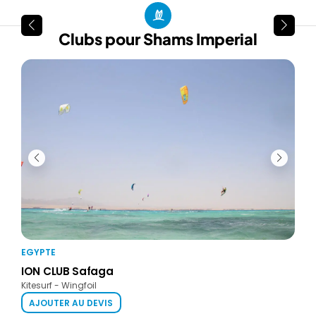
Clubs pour Shams Imperial
EGYPTE
EGY
ION CLUB Safaga
ION
Kitesurf - Wingfoil
Wind
AJOUTER AU DEVIS
AJ