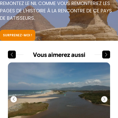
REMONTEZ LE NIL COMME VOUS REMONTERIEZ LES
PAGES DE L'HISTOIRE À LA RENCONTRE DE CE PAYS
DE BATISSEURS.
SURPRENEZ-MOI !
Vous aimerez aussi
EGY
Hur
Kites
Débu