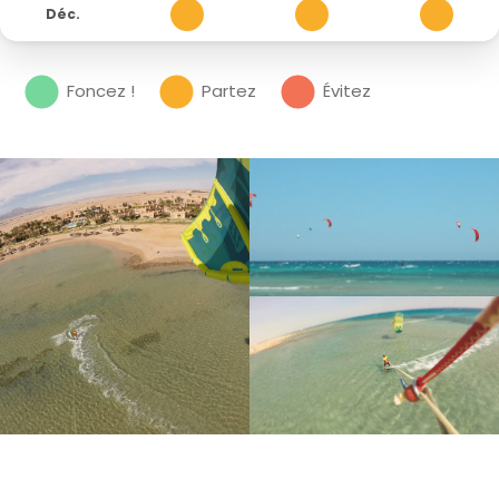
Déc.
3
3
3
Foncez !
Partez
Évitez
1/3
2/3
3/3