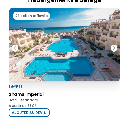
Sélection affichée
EGYPTE
EGY
Shams Imperial
Sha
Hotel - Standard
Hote
À partir de 38€*
À pa
AJOUTER AU DEVIS
AJ