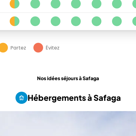
2
1
1
1
1
1
2
1
1
1
1
1
Partez
Évitez
Nos idées séjours à Safaga
Hébergements à Safaga