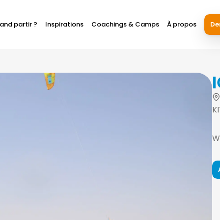
and partir ?
Inspirations
Coachings & Camps
À propos
De
K
W