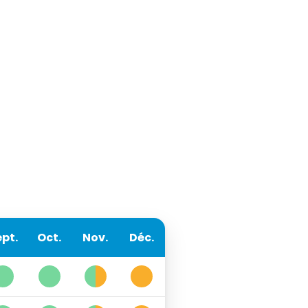
pt.
Oct.
Nov.
Déc.
1
1
6
3