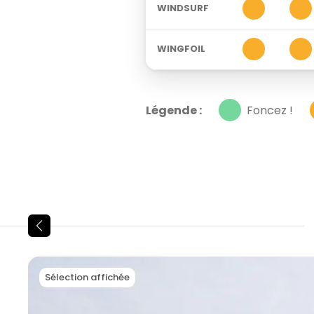
3
3
WINDSURF
3
3
WINGFOIL
Légende :
Foncez !
Sélection affichée