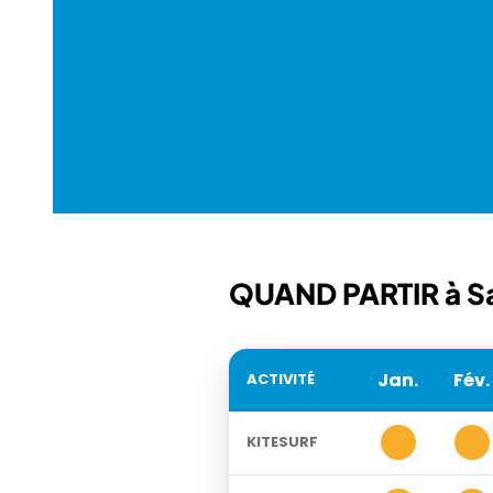
QUAND PARTIR à S
Jan.
Fév.
ACTIVITÉ
3
3
KITESURF