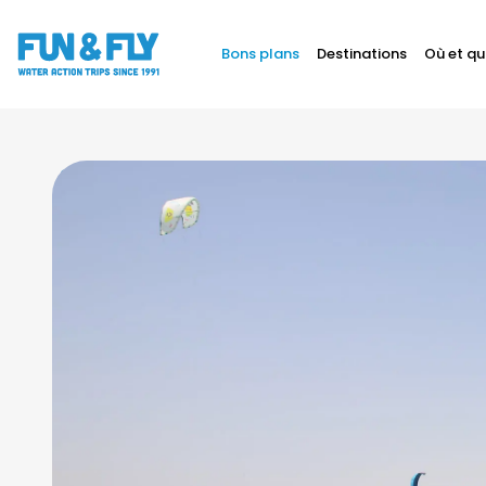
Bons plans
Destinations
Où et qu
BONS PLANS
DESTINATIONS
1/5
OÙ ET QUAND PARTIR ?
INSPIRATIONS
COACHINGS & CAMPS
À PROPOS
BON CADEAU
LE BLOG RIDER
DEMANDER UN DEVIS