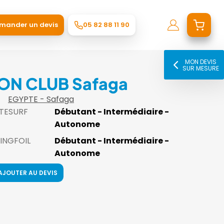
mander un devis
05 82 88 11 90
MON DEVIS
SUR MESURE
ION CLUB Safaga
EGYPTE - Safaga
ITESURF
Débutant - Intermédiaire -
Autonome
INGFOIL
Débutant - Intermédiaire -
Autonome
AJOUTER AU DEVIS