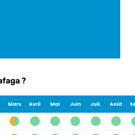
afaga ?
Mars
Avril
Mai
Juin
Juil.
Août
Se
2
1
1
1
1
1