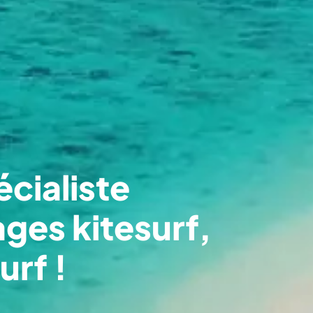
écialiste
ges kitesurf,
urf !