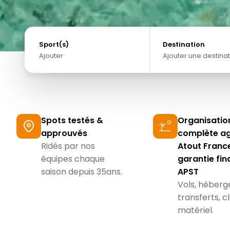
Sport(s)
Destination
Ajouter
Ajouter une destinat
Adultes
KITESURF
WINGFOIL
WINDSURF
SURF
M
Spots testés &
Organisatio
13 ans et pl
approuvés
complète a
Ridés par nos
Atout France
Enfants
équipes chaque
garantie fin
2–12 ans
saison depuis 35ans.
APST
Vols, héberg
Bébés
transferts, c
Moins de 2
matériel.