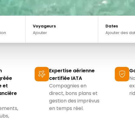
Voyageurs
Dates
ion
Ajouter
Ajouter des da
−
ULTISPORT
n
Expertise aérienne
Ga
DATES PRÉCISES
us
gréée
certifiée IATA
No
Période de départ
 et
Compagnies en
ex
−
ancière
direct, bons plans et
ri
gestion des imprévus
AOÛT
SEPTEMBRE
OCTOBRE
ements,
en temps réel.
2026
2026
2026
lubs,
−
 ans
Durée du séjour
1 SEMAINE
2 SEMAINES
PEU IMPORTE