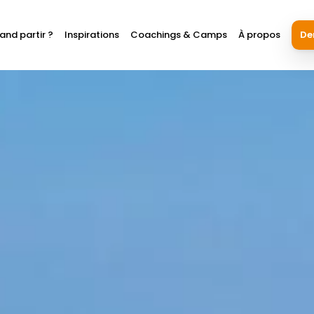
and partir ?
Inspirations
Coachings & Camps
À propos
De