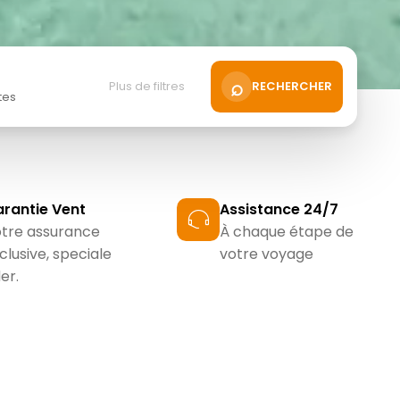
⌕
Plus de filtres
RECHERCHER
tes
+
rantie Vent
Assistance 24/7
JE SUIS FLEXIBLE
tre assurance
À chaque étape de
clusive, speciale
votre voyage
+
der.
NOVEMBRE
DÉCEMBRE
JANVIER
FÉVRIER
MAR
2026
2026
2027
2027
2027
+