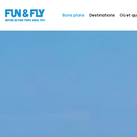
Bons plans
Destinations
Où et qu
BONS PLANS
DESTINATIONS
OÙ ET QUAND PARTIR ?
INSPIRATIONS
COACHINGS & CAMPS
À PROPOS
BON CADEAU
LE BLOG RIDER
DEMANDER UN DEVIS