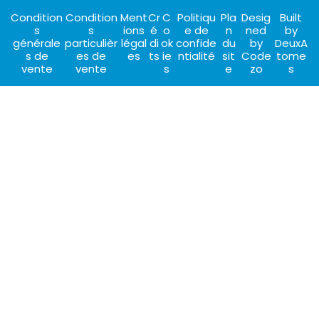
Condition
Condition
Ment
Cr
C
Politiqu
Pla
Desig
Built
s
s
ions
é
o
e de
n
ned
by
générale
particulièr
légal
di
ok
confide
du
by
DeuxA
s de
es de
es
ts
ie
ntialité
sit
Code
tome
vente
vente
s
e
zo
s