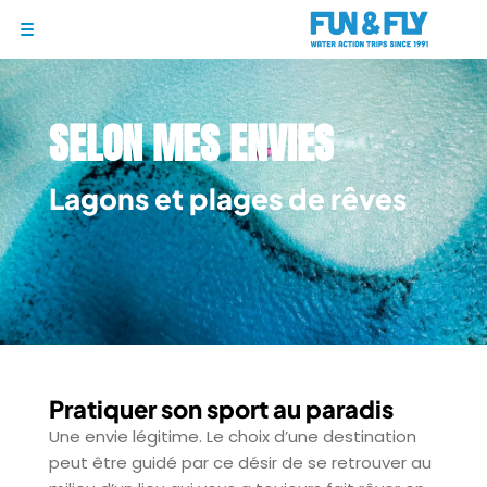
BONS PLANS
SELON MES ENVIES
DESTINATIONS
OÙ ET QUAND PARTIR ?
Lagons et plages de rêves
INSPIRATIONS
COACHINGS & CAMPS
À PROPOS
BON CADEAU
Pratiquer son sport au paradis
LE BLOG RIDER
Une envie légitime. Le choix d’une destination
peut être guidé par ce désir de se retrouver au
DEMANDER UN DEVIS