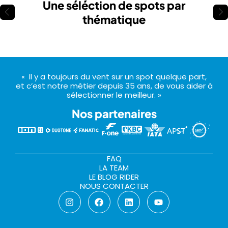
Une séléction de spots par
Initier ma tribu
thématique
« Il y a toujours du vent sur un spot quelque part,
et c’est notre métier depuis 35 ans, de vous aider à
sélectionner le meilleur. »
Nos partenaires
FAQ
LA TEAM
LE BLOG RIDER
NOUS CONTACTER