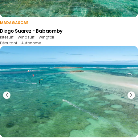
MADAGASCAR
Diego Suarez - Babaomby
Kitesurf - Windsurf - Wingfoil
Débutant - Autonome