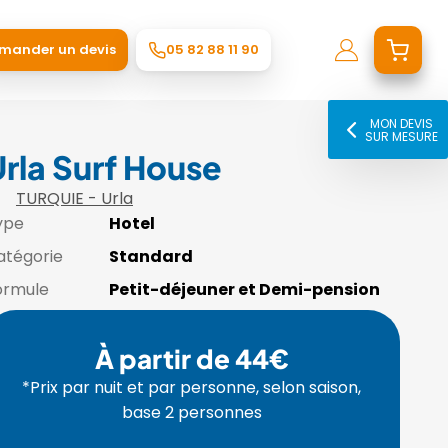
mander un devis
05 82 88 11 90
MON DEVIS
SUR MESURE
rla Surf House
TURQUIE - Urla
ype
Hotel
atégorie
Standard
ormule
Petit-déjeuner et Demi-pension
À partir de 44€
*Prix par nuit et par personne, selon saison,
base 2 personnes