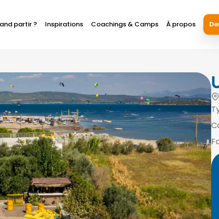
and partir ?
Inspirations
Coachings & Camps
À propos
De
U
T
C
F