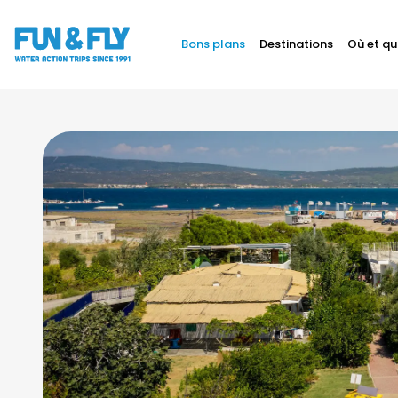
Bons plans
Destinations
Où et qu
BONS PLANS
DESTINATIONS
1/10
OÙ ET QUAND PARTIR ?
INSPIRATIONS
COACHINGS & CAMPS
À PROPOS
BON CADEAU
LE BLOG RIDER
DEMANDER UN DEVIS