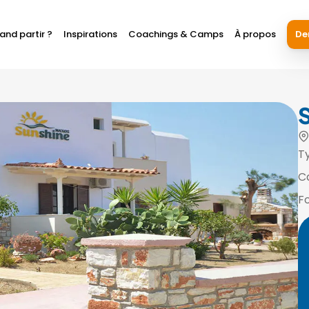
and partir ?
Inspirations
Coachings & Camps
À propos
De
T
C
F