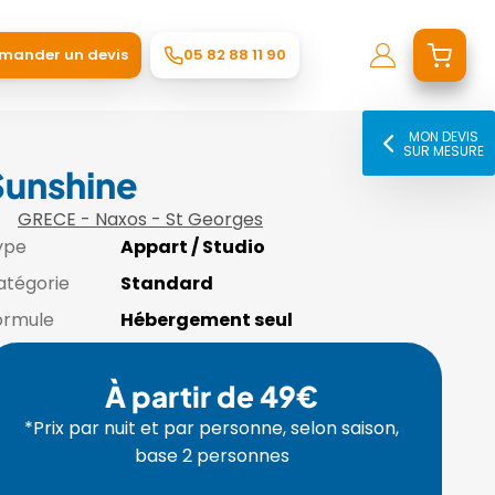
mander un devis
05 82 88 11 90
MON DEVIS
SUR MESURE
Sunshine
GRECE - Naxos - St Georges
ype
Appart / Studio
atégorie
Standard
ormule
Hébergement seul
À partir de 49€
*Prix par nuit et par personne, selon saison,
base 2 personnes