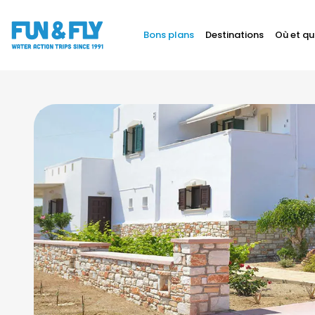
Bons plans
Destinations
Où et qu
BONS PLANS
DESTINATIONS
1/5
OÙ ET QUAND PARTIR ?
INSPIRATIONS
COACHINGS & CAMPS
À PROPOS
BON CADEAU
LE BLOG RIDER
DEMANDER UN DEVIS