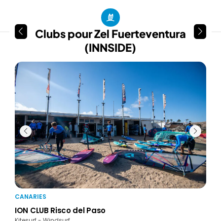
Clubs pour Zel Fuerteventura
(INNSIDE)
CANARIES
CAN
ION CLUB Risco del Paso
Ren
Kitesurf - Windsurf
Kites