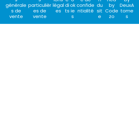
générale
particulièr
légal
di
ok
confide
du
by
DeuxA
s de
es de
es
ts
ie
ntialité
sit
Code
tome
vente
vente
s
e
zo
s
CHOISIR CET HÉBERGEMENT