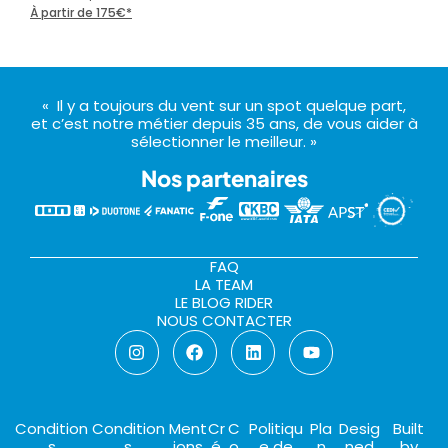
À partir de 175€*
À pa
« Il y a toujours du vent sur un spot quelque part,
et c’est notre métier depuis 35 ans, de vous aider à
sélectionner le meilleur. »
Nos partenaires
FAQ
LA TEAM
LE BLOG RIDER
NOUS CONTACTER
Condition
Condition
Ment
Cr
C
Politiqu
Pla
Desig
Built
s
s
ions
é
o
e de
n
ned
by