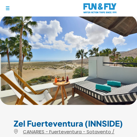
1/10
BONS PLANS
DESTINATIONS
OÙ ET QUAND PARTIR ?
INSPIRATIONS
COACHINGS & CAMPS
À PROPOS
BON CADEAU
LE BLOG RIDER
Zel Fuerteventura (INNSIDE)
CANARIES - Fuerteventura - Sotavento /
DEMANDER UN DEVIS