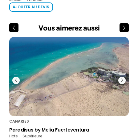
AJOUTER AU DEVIS
AJ
Vous aimerez aussi
CANARIES
CAN
Paradisus by Melia Fuerteventura
H10
Hotel - Supérieure
Hote