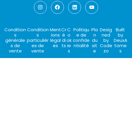
Condition
Condition
Ment
Cr
C
Politiqu
Pla
Desig
Built
s
s
ions
é
o
e de
n
ned
by
générale
particulièr
légal
di
ok
confide
du
by
DeuxA
s de
es de
es
ts
ie
ntialité
sit
Code
tome
vente
vente
s
e
zo
s
CHOISIR CET HÉBERGEMENT