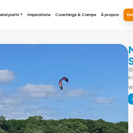
and partir ?
Inspirations
Coachings & Camps
À propos
De
K
W