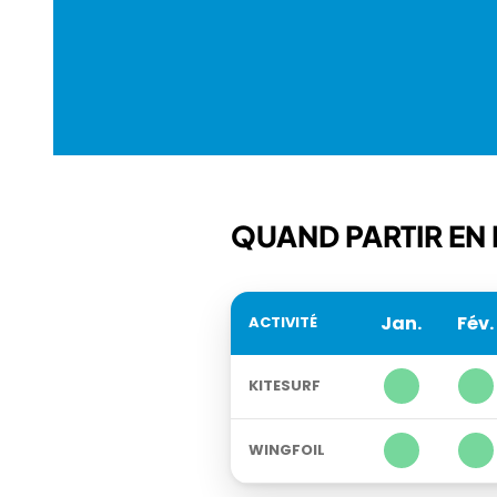
QUAND PARTIR EN M
Jan.
Fév.
ACTIVITÉ
1
1
KITESURF
1
1
WINGFOIL