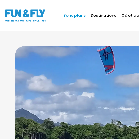
Bons plans
Destinations
Où et qu
BONS PLANS
DESTINATIONS
1/5
OÙ ET QUAND PARTIR ?
INSPIRATIONS
COACHINGS & CAMPS
À PROPOS
BON CADEAU
LE BLOG RIDER
DEMANDER UN DEVIS