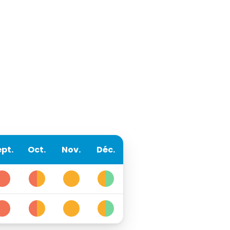
pt.
Oct.
Nov.
Déc.
5
4
3
2
5
4
3
2