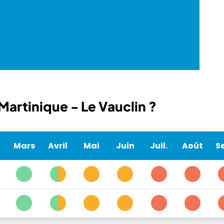
artinique - Le Vauclin ?
Mars
Avril
Mai
Juin
Juil.
Août
Se
1
6
3
3
5
5
1
6
3
3
5
5