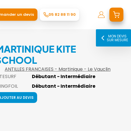
mander un devis
05 82 88 11 90
MON DEVIS
SUR MESURE
MARTINIQUE KITE
SCHOOL
ANTILLES FRANCAISES - Martinique - Le Vauclin
ITESURF
Débutant - Intermédiaire
INGFOIL
Débutant - Intermédiaire
AJOUTER AU DEVIS