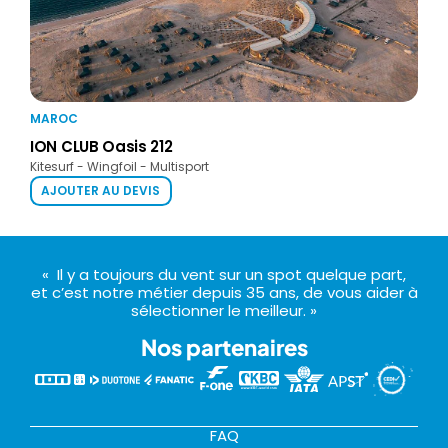
MAROC
ION CLUB Oasis 212
Kitesurf - Wingfoil - Multisport
AJOUTER AU DEVIS
« Il y a toujours du vent sur un spot quelque part,
et c’est notre métier depuis 35 ans, de vous aider à
sélectionner le meilleur. »
Nos partenaires
FAQ