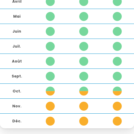
Avril
1
1
1
Mai
1
1
1
Juin
1
1
1
Juil.
1
1
1
Août
1
1
1
Sept.
1
1
1
Oct.
6
6
6
Nov.
3
3
3
Déc.
3
3
3