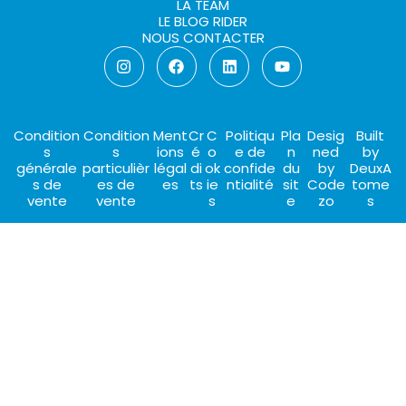
LA TEAM
LE BLOG RIDER
NOUS CONTACTER
Condition
Condition
Ment
Cr
C
Politiqu
Pla
Desig
Built
s
s
ions
é
o
e de
n
ned
by
générale
particulièr
légal
di
ok
confide
du
by
DeuxA
s de
es de
es
ts
ie
ntialité
sit
Code
tome
vente
vente
s
e
zo
s
CHOISIR CE CLUB