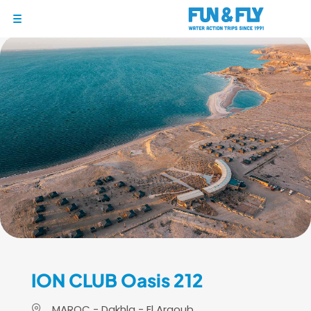
1/9
BONS PLANS
DESTINATIONS
OÙ ET QUAND PARTIR ?
INSPIRATIONS
COACHINGS & CAMPS
À PROPOS
BON CADEAU
LE BLOG RIDER
ION CLUB Oasis 212
DEMANDER UN DEVIS
MAROC - Dakhla - El Argoub