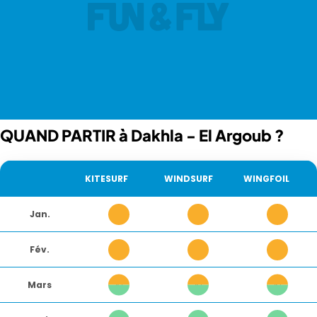
QUAND PARTIR à Dakhla - El Argoub ?
ACTIVITÉ
KITESURF
WINDSURF
WINGFOIL
Jan.
3
3
3
Fév.
3
3
3
Mars
2
2
2