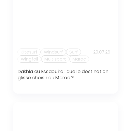
Kitesurf
Windsurf
Surf
20.07.26
Wingfoil
Multisport
Maroc
Dakhla ou Essaouira : quelle destination
glisse choisir au Maroc ?