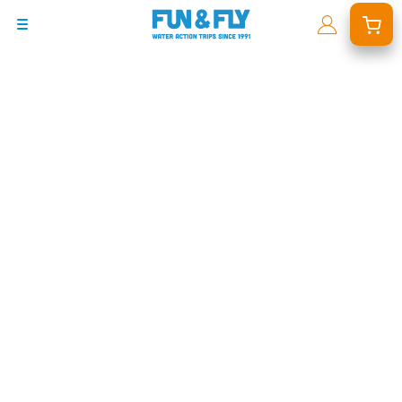
BONS PLANS
DESTINATIONS
OÙ ET QUAND PARTIR ?
INSPIRATIONS
COACHINGS & CAMPS
À PROPOS
BON CADEAU
LE BLOG RIDER
DEMANDER UN DEVIS