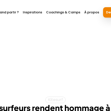
and partir ?
Inspirations
Coachings & Camps
À propos
De
Kitesurf
esurfeurs rendent hommage à 