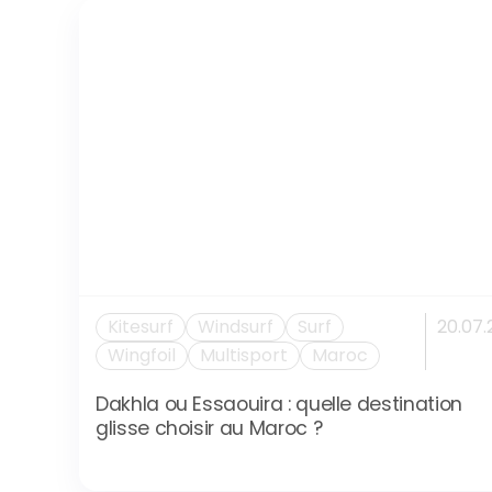
Kitesurf
Windsurf
Surf
20.07.
Wingfoil
Multisport
Maroc
Dakhla ou Essaouira : quelle destination
glisse choisir au Maroc ?