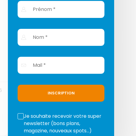
6
INSCRIPTION
Je souhaite recevoir votre super
newsletter (bons plans,
magazine, nouveaux spots…)