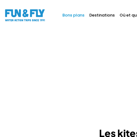
Bons plans
Destinations
Où et qu
BONS PLANS
DESTINATIONS
OÙ ET QUAND PARTIR ?
INSPIRATIONS
COACHINGS & CAMPS
À PROPOS
BON CADEAU
LE BLOG RIDER
Les kit
DEMANDER UN DEVIS