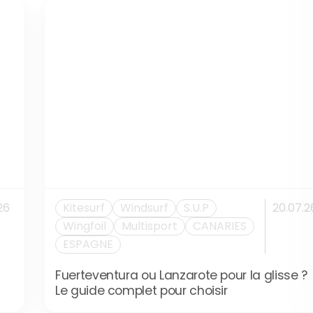
26
Kitesurf
Windsurf
S.U.P
20.07.2
Wingfoil
Multisport
CANARIES
ESPAGNE
Fuerteventura ou Lanzarote pour la glisse ?
Le guide complet pour choisir