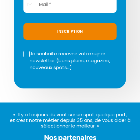
INSCRIPTION
Je souhaite recevoir votre super
newsletter (bons plans, magazine,
nouveaux spots…)
« Il y a toujours du vent sur un spot quelque part,
et c’est notre métier depuis 35 ans, de vous aider à
sélectionner le meilleur. »
Nos partenaires