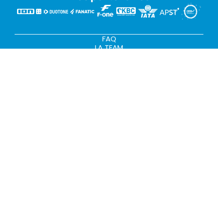
FAQ
LA TEAM
LE BLOG RIDER
NOUS CONTACTER
Condition
Condition
Ment
Cr
C
Politiqu
Pla
Desig
Built
s
s
ions
é
o
e de
n
ned
by
générale
particulièr
légal
di
ok
confide
du
by
DeuxA
s de
es de
es
ts
ie
ntialité
sit
Code
tome
vente
vente
s
e
zo
s