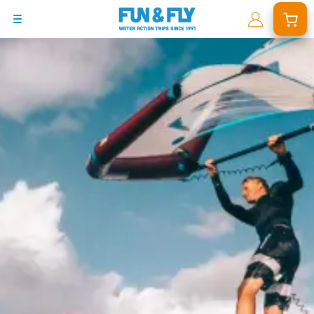
BONS PLANS
DESTINATIONS
OÙ ET QUAND PARTIR ?
INSPIRATIONS
COACHINGS & CAMPS
À PROPOS
BON CADEAU
LE BLOG RIDER
DEMANDER UN DEVIS