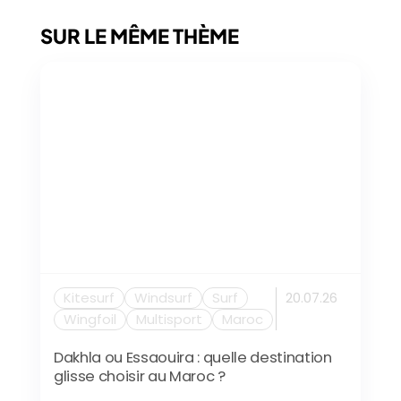
SUR LE MÊME THÈME
Kitesurf
Windsurf
Surf
20.07.26
Wingfoil
Multisport
Maroc
Dakhla ou Essaouira : quelle destination
glisse choisir au Maroc ?