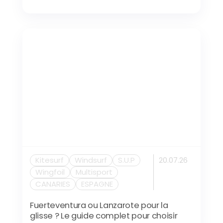
Kitesurf
Windsurf
S.U.P
20.07.26
Wingfoil
Multisport
CANARIES
ESPAGNE
Fuerteventura ou Lanzarote pour la
glisse ? Le guide complet pour choisir