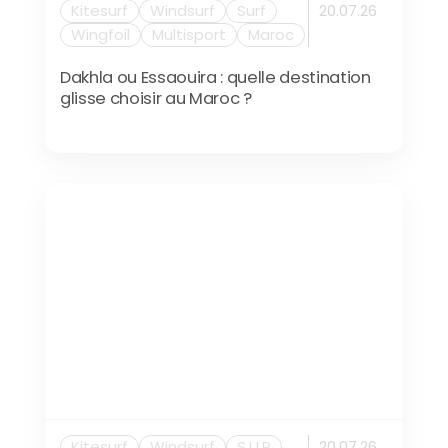
Kitesurf
Windsurf
Surf
20.07.26
Wingfoil
Multisport
Maroc
Dakhla ou Essaouira : quelle destination
glisse choisir au Maroc ?
Kitesurf
Windsurf
S.U.P
20.07.26