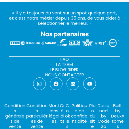
« Il y a toujours du vent sur un spot quelque part,
et c’est notre métier depuis 35 ans, de vous aider à
sélectionner le meilleur. »
Nos partenaires
FAQ
LA TEAM
LE BLOG RIDER
NOUS CONTACTER
Condition
Condition
Ment
Cr
C
Politiqu
Pla
Desig
Built
s
s
ions
é
o
e de
n
ned
by
générale
particulièr
légal
di
ok
confide
du
by
DeuxA
s de
es de
es
ts
ie
ntialité
sit
Code
tome
vente
vente
s
e
zo
s