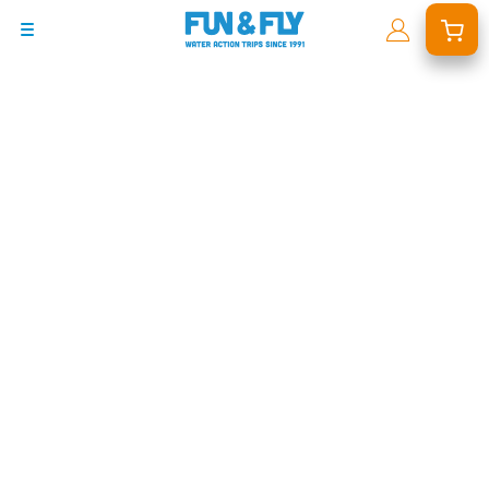
BONS PLANS
DESTINATIONS
OÙ ET QUAND PARTIR ?
INSPIRATIONS
COACHINGS & CAMPS
À PROPOS
BON CADEAU
LE BLOG RIDER
DEMANDER UN DEVIS