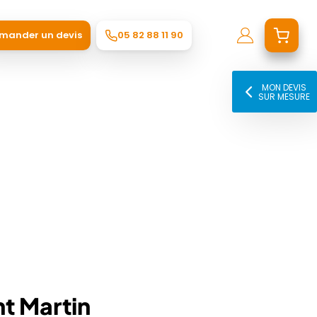
mander un devis
05 82 88 11 90
MON DEVIS
SUR MESURE
nt Martin