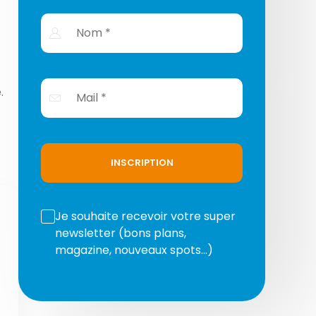
.
INSCRIPTION
Je souhaite recevoir votre super
newsletter (bons plans,
magazine, nouveaux spots…)