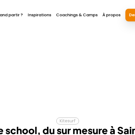
and partir ?
Inspirations
Coachings & Camps
À propos
De
Kitesurf
e school, du sur mesure à Sai