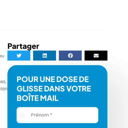
Partager
eu
POUR UNE DOSE DE
es,
GLISSE DANS VOTRE
plan
BOÎTE MAIL