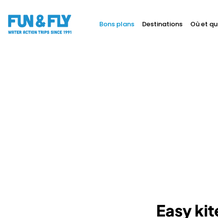
Bons plans
Destinations
Où et qu
BONS PLANS
DESTINATIONS
OÙ ET QUAND PARTIR ?
INSPIRATIONS
COACHINGS & CAMPS
À PROPOS
BON CADEAU
LE BLOG RIDER
Easy kit
DEMANDER UN DEVIS