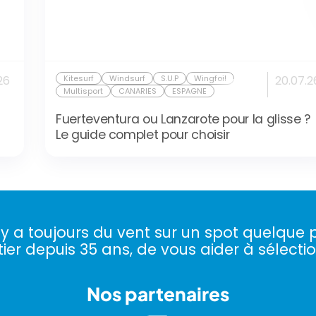
26
Kitesurf
Windsurf
S.U.P
Wingfoil
20.07.2
Multisport
CANARIES
ESPAGNE
Fuerteventura ou Lanzarote pour la glisse ?
Le guide complet pour choisir
l y a toujours du vent sur un spot quelque p
ier depuis 35 ans, de vous aider à sélectio
Nos partenaires