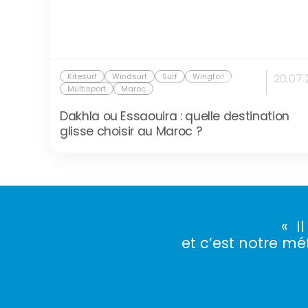
Kitesurf
Windsurf
Surf
Wingfoil
20.07.
Multisport
Maroc
Dakhla ou Essaouira : quelle destination
glisse choisir au Maroc ?
« I
et c’est notre mét