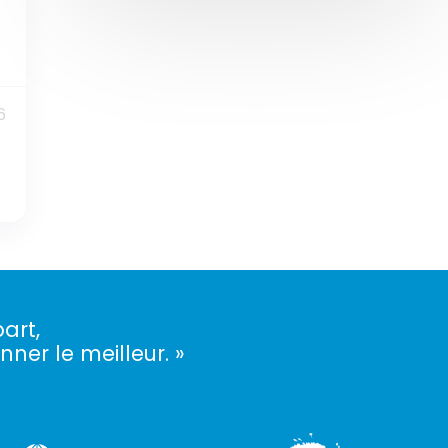
6
art,
nner le meilleur. »