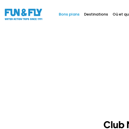
Bons plans
Destinations
Où et qu
BONS PLANS
DESTINATIONS
OÙ ET QUAND PARTIR ?
INSPIRATIONS
COACHINGS & CAMPS
À PROPOS
BON CADEAU
LE BLOG RIDER
Club 
DEMANDER UN DEVIS