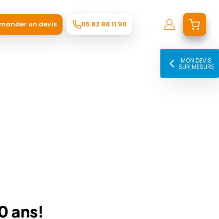
mander un devis
05 82 88 11 90
MON DEVIS
SUR MESURE
0 ans!