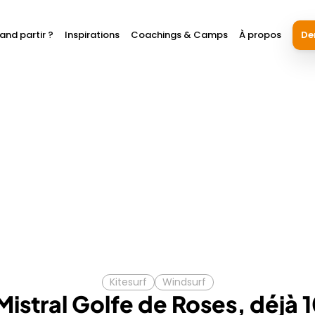
and partir ?
Inspirations
Coachings & Camps
À propos
De
Kitesurf
Windsurf
Mistral Golfe de Roses, déjà 1