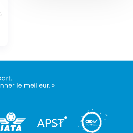
6
art,
nner le meilleur. »