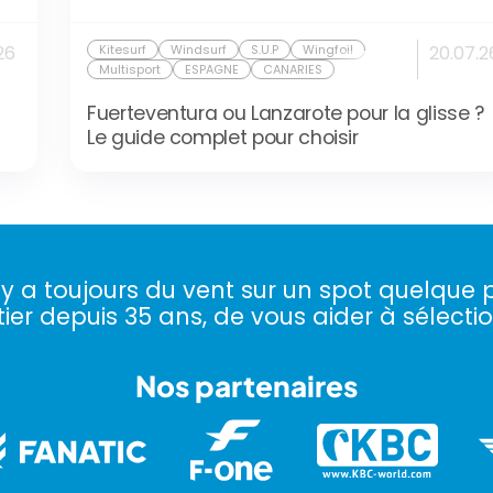
26
Kitesurf
Windsurf
S.U.P
Wingfoil
20.07.2
Multisport
ESPAGNE
CANARIES
Fuerteventura ou Lanzarote pour la glisse ?
Le guide complet pour choisir
l y a toujours du vent sur un spot quelque p
ier depuis 35 ans, de vous aider à sélectio
Nos partenaires