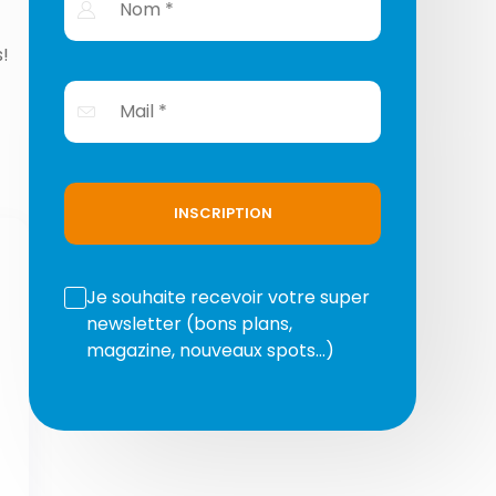
s!
INSCRIPTION
Je souhaite recevoir votre super
newsletter (bons plans,
magazine, nouveaux spots…)