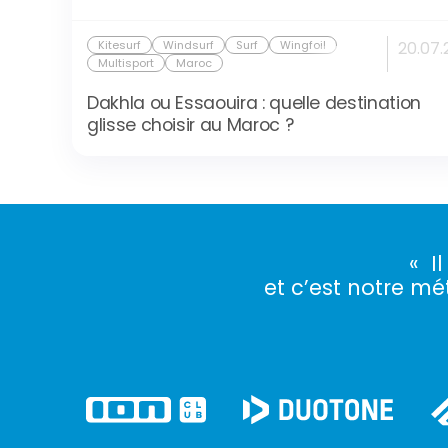
Kitesurf
Windsurf
Surf
Wingfoil
20.07.
Multisport
Maroc
Dakhla ou Essaouira : quelle destination
glisse choisir au Maroc ?
« I
et c’est notre mét