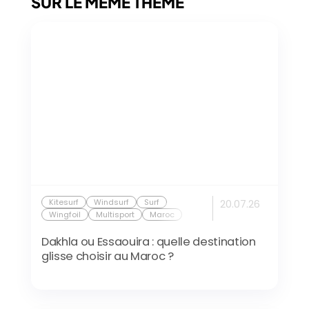
SUR LE MÊME THÈME
Kitesurf
Windsurf
Surf
20.07.26
Wingfoil
Multisport
Maroc
Dakhla ou Essaouira : quelle destination
glisse choisir au Maroc ?