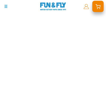
BONS PLANS
DESTINATIONS
OÙ ET QUAND PARTIR ?
INSPIRATIONS
COACHINGS & CAMPS
À PROPOS
BON CADEAU
LE BLOG RIDER
DEMANDER UN DEVIS