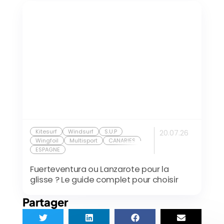
Kitesurf
Windsurf
S.U.P
20.07.26
Wingfoil
Multisport
CANARIES
ESPAGNE
Fuerteventura ou Lanzarote pour la
glisse ? Le guide complet pour choisir
Partager