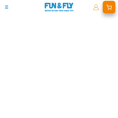
BONS PLANS
DESTINATIONS
OÙ ET QUAND PARTIR ?
INSPIRATIONS
COACHINGS & CAMPS
À PROPOS
BON CADEAU
LE BLOG RIDER
DEMANDER UN DEVIS