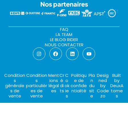
Nos partenaires
FAQ
LA TEAM
LE BLOG RIDER
NOUS CONTACTER
Condition
Condition
Ment
Cr
C
Politiqu
Pla
Desig
Built
s
s
ions
é
o
e de
n
ned
by
générale
particulièr
légal
di
ok
confide
du
by
DeuxA
s de
es de
es
ts
ie
ntialité
sit
Code
tome
vente
vente
s
e
zo
s