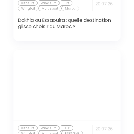
Kitesurf
Windsurf
Surf
20.07.26
Wingfoil
Multisport
Maroc
Dakhla ou Essaouira : quelle destination
glisse choisir au Maroc ?
Kitesurf
Windsurf
S.U.P
20.07.26
Wingfoil
Multisport
ESPAGNE