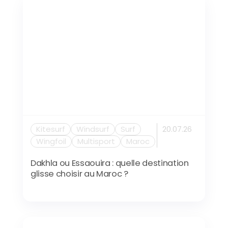
Kitesurf
Windsurf
Surf
20.07.26
Wingfoil
Multisport
Maroc
Dakhla ou Essaouira : quelle destination
glisse choisir au Maroc ?