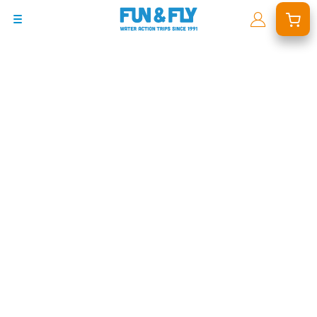
BONS PLANS
DESTINATIONS
OÙ ET QUAND PARTIR ?
INSPIRATIONS
COACHINGS & CAMPS
À PROPOS
BON CADEAU
LE BLOG RIDER
DEMANDER UN DEVIS