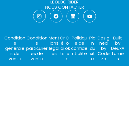
LE BLOG RIDER
NOUS CONTACTER
Condition
Condition
Ment
Cr
C
Politiqu
Pla
Desig
Built
s
s
ions
é
o
e de
n
ned
by
générale
particulièr
légal
di
ok
confide
du
by
DeuxA
s de
es de
es
ts
ie
ntialité
sit
Code
tome
vente
vente
s
e
zo
s
CHOISIR CET HÉBERGEMENT