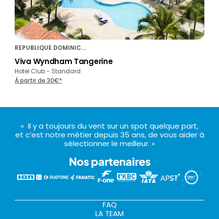
REPUBLIQUE DOMINICAINE
Viva Wyndham Tangerine
Hotel Club - Standard
À partir de 30€*
« Il y a toujours du vent sur un spot quelque part,
et c’est notre métier depuis 35 ans, de vous aider à
sélectionner le meilleur. »
Nos partenaires
FAQ
LA TEAM