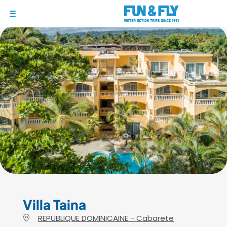
1/10
BONS PLANS
DESTINATIONS
OÙ ET QUAND PARTIR ?
INSPIRATIONS
COACHINGS & CAMPS
À PROPOS
BON CADEAU
LE BLOG RIDER
Villa Taina
REPUBLIQUE DOMINICAINE - Cabarete
DEMANDER UN DEVIS