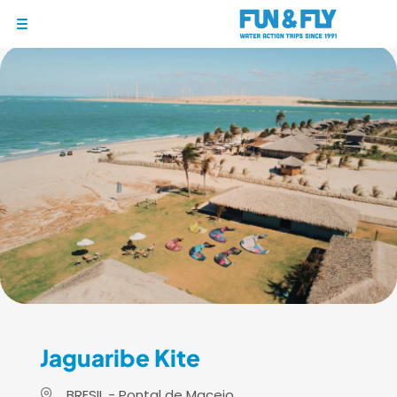
1/6
BONS PLANS
DESTINATIONS
OÙ ET QUAND PARTIR ?
INSPIRATIONS
COACHINGS & CAMPS
À PROPOS
BON CADEAU
LE BLOG RIDER
Jaguaribe Kite
DEMANDER UN DEVIS
BRESIL - Pontal de Maceio