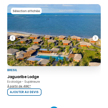
Sélection affichée
BRESIL
BRES
Jaguaribe Lodge
Jag
Ecolodge - Supérieure
Hotel
À partir de 48€*
À par
AJOUTER AU DEVIS
AJ