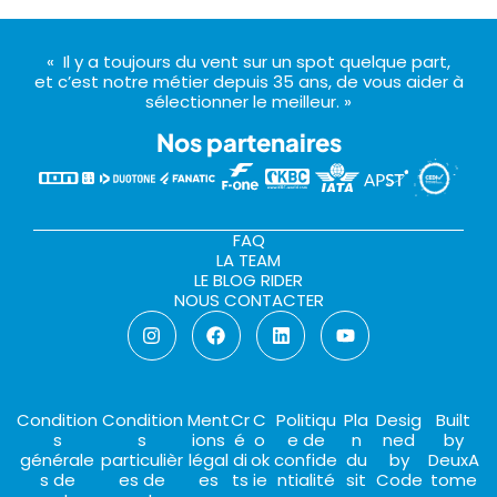
« Il y a toujours du vent sur un spot quelque part,
et c’est notre métier depuis 35 ans, de vous aider à
sélectionner le meilleur. »
Nos partenaires
FAQ
LA TEAM
LE BLOG RIDER
NOUS CONTACTER
Condition
Condition
Ment
Cr
C
Politiqu
Pla
Desig
Built
s
s
ions
é
o
e de
n
ned
by
générale
particulièr
légal
di
ok
confide
du
by
DeuxA
s de
es de
es
ts
ie
ntialité
sit
Code
tome