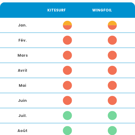
ACTIVITÉ
KITESURF
WINGFOIL
Jan.
7
7
Fév.
5
5
Mars
5
5
Avril
5
5
Mai
5
5
Juin
5
5
Juil.
1
1
Août
1
1