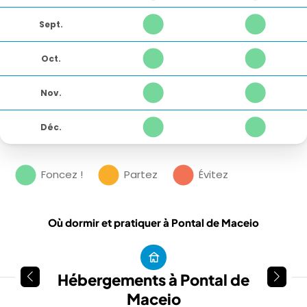
Sept.
1
1
Oct.
1
1
Nov.
1
1
Déc.
1
1
Foncez !
Partez
Évitez
Où dormir et pratiquer à Pontal de Maceio
Hébergements à Pontal de
Maceio