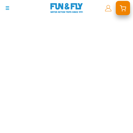
BONS PLANS
DESTINATIONS
OÙ ET QUAND PARTIR ?
INSPIRATIONS
COACHINGS & CAMPS
À PROPOS
BON CADEAU
LE BLOG RIDER
DEMANDER UN DEVIS