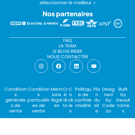
sélectionner le meilleur. »
Nos partenaires
FAQ
LA TEAM
LE BLOG RIDER
NOUS CONTACTER
Condition
Condition
Ment
Cr
C
Politiqu
Pla
Desig
Built
s
s
ions
é
o
e de
n
ned
by
générale
particulièr
légal
di
ok
confide
du
by
DeuxA
s de
es de
es
ts
ie
ntialité
sit
Code
tome
vente
vente
s
e
zo
s