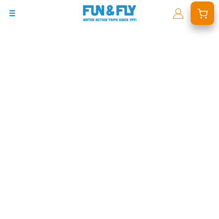
BONS PLANS
DESTINATIONS
OÙ ET QUAND PARTIR ?
INSPIRATIONS
COACHINGS & CAMPS
À PROPOS
BON CADEAU
LE BLOG RIDER
DEMANDER UN DEVIS