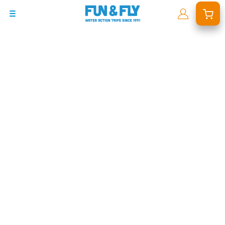
BONS PLANS
DESTINATIONS
OÙ ET QUAND PARTIR ?
INSPIRATIONS
COACHINGS & CAMPS
À PROPOS
BON CADEAU
LE BLOG RIDER
DEMANDER UN DEVIS