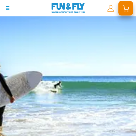
BONS PLANS
DESTINATIONS
OÙ ET QUAND PARTIR ?
INSPIRATIONS
COACHINGS & CAMPS
À PROPOS
BON CADEAU
LE BLOG RIDER
DEMANDER UN DEVIS