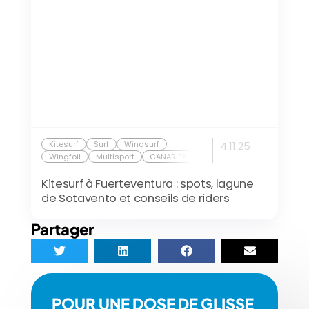
Kitesurf
Surf
Windsurf
4.11.25
Wingfoil
Multisport
CANARIES
Kitesurf à Fuerteventura : spots, lagune
de Sotavento et conseils de riders
Partager
POUR UNE DOSE DE GLISSE