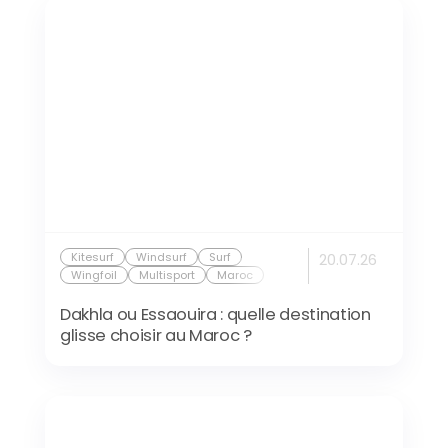
Kitesurf
Windsurf
Surf
20.07.26
Wingfoil
Multisport
Maroc
Dakhla ou Essaouira : quelle destination
glisse choisir au Maroc ?