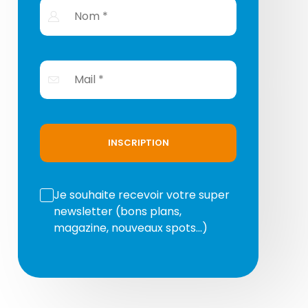
INSCRIPTION
Je souhaite recevoir votre super
newsletter (bons plans,
magazine, nouveaux spots…)