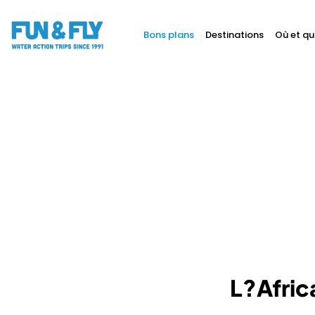
Bons plans
Destinations
Où et qu
BONS PLANS
DESTINATIONS
OÙ ET QUAND PARTIR ?
INSPIRATIONS
COACHINGS & CAMPS
À PROPOS
BON CADEAU
LE BLOG RIDER
L?Afric
DEMANDER UN DEVIS