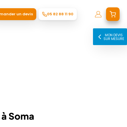
mander un devis
05 82 88 11 90
MON DEVIS
SUR MESURE
p à Soma