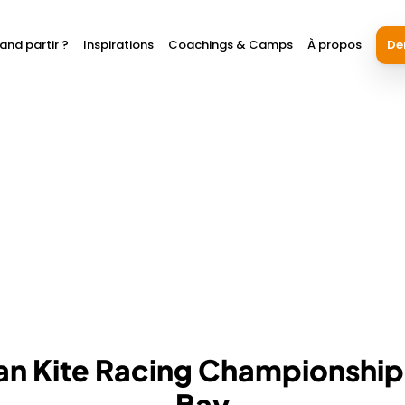
and partir ?
Inspirations
Coachings & Camps
À propos
De
an Kite Racing Championshi
Bay