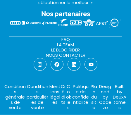
sélectionner le meilleur. »
Nos partenaires
FAQ
LA TEAM
LE BLOG RIDER
NOUS CONTACTER
Condition
Condition
Ment
Cr
C
Politiqu
Pla
Desig
Built
s
s
ions
é
o
e de
n
ned
by
générale
particulièr
légal
di
ok
confide
du
by
DeuxA
s de
es de
es
ts
ie
ntialité
sit
Code
tome
vente
vente
s
e
zo
s