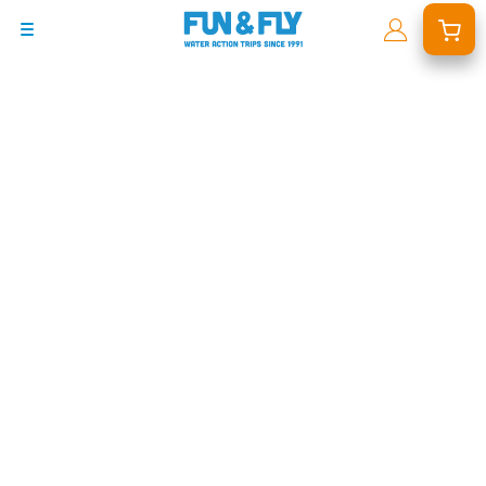
BONS PLANS
DESTINATIONS
OÙ ET QUAND PARTIR ?
INSPIRATIONS
COACHINGS & CAMPS
À PROPOS
BON CADEAU
LE BLOG RIDER
DEMANDER UN DEVIS