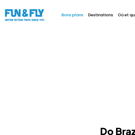
Bons plans
Destinations
Où et qu
BONS PLANS
DESTINATIONS
OÙ ET QUAND PARTIR ?
INSPIRATIONS
COACHINGS & CAMPS
À PROPOS
BON CADEAU
LE BLOG RIDER
Do Braz
DEMANDER UN DEVIS