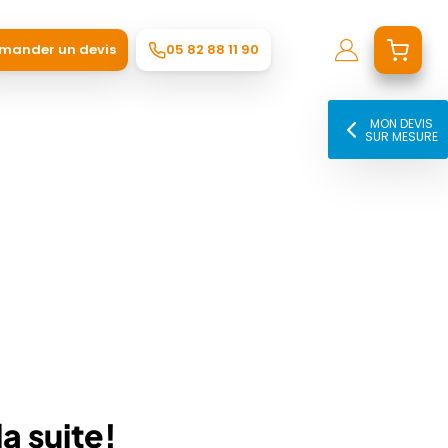
mander un devis
05 82 88 11 90
MON DEVIS
SUR MESURE
a suite!