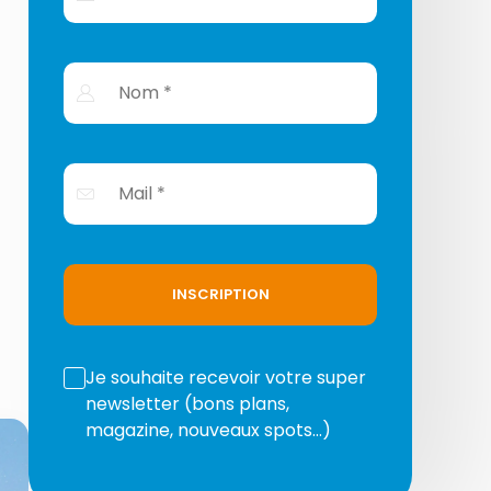
INSCRIPTION
Je souhaite recevoir votre super
newsletter (bons plans,
magazine, nouveaux spots…)