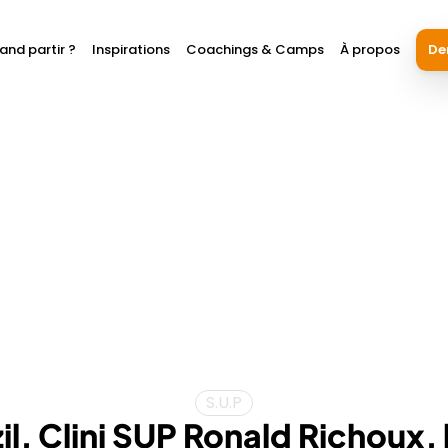
and partir ?
Inspirations
Coachings & Camps
À propos
De
S.U.P
il, Clini SUP Ronald Richoux, l