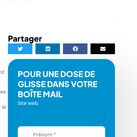
Partager
ot
POUR UNE DOSE DE
GLISSE DANS VOTRE
des
BOÎTE MAIL
Site web
 le