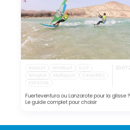
Kitesurf
Windsurf
S.U.P
20.07.
Wingfoil
Multisport
CANARIES
ESPAGNE
Fuerteventura ou Lanzarote pour la glisse ?
Le guide complet pour choisir