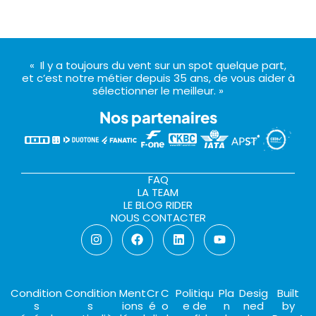
« Il y a toujours du vent sur un spot quelque part,
et c’est notre métier depuis 35 ans, de vous aider à
sélectionner le meilleur. »
Nos partenaires
FAQ
LA TEAM
LE BLOG RIDER
NOUS CONTACTER
Condition
Condition
Ment
Cr
C
Politiqu
Pla
Desig
Built
s
s
ions
é
o
e de
n
ned
by