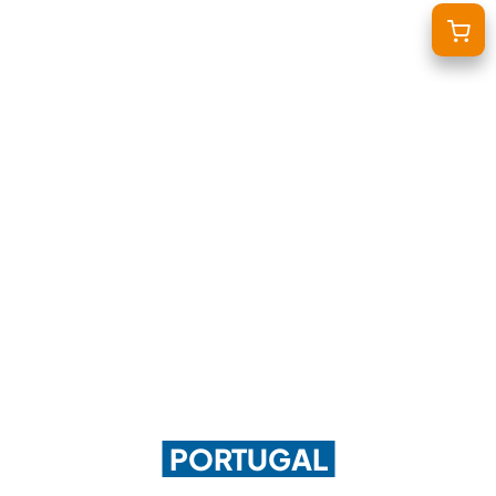
BONS PLANS
DESTINATIONS
OÙ ET QUAND PARTIR ?
INSPIRATIONS
COACHINGS & CAMPS
À PROPOS
BON CADEAU
BLOG
LE BLOG RIDER
PORTUGAL
DEMANDER UN DEVIS