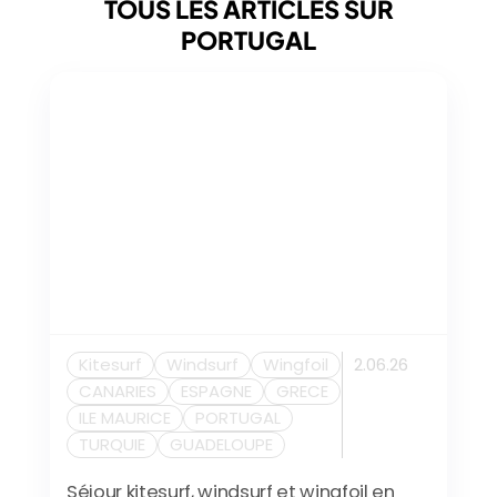
TOUS LES ARTICLES SUR
PORTUGAL
Kitesurf
Windsurf
Wingfoil
2.06.26
CANARIES
ESPAGNE
GRECE
ILE MAURICE
PORTUGAL
TURQUIE
GUADELOUPE
Séjour kitesurf, windsurf et wingfoil en