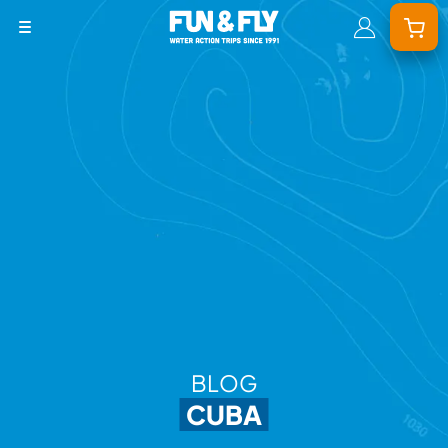
BONS PLANS
DESTINATIONS
OÙ ET QUAND PARTIR ?
INSPIRATIONS
COACHINGS & CAMPS
À PROPOS
BON CADEAU
BLOG
LE BLOG RIDER
CUBA
DEMANDER UN DEVIS