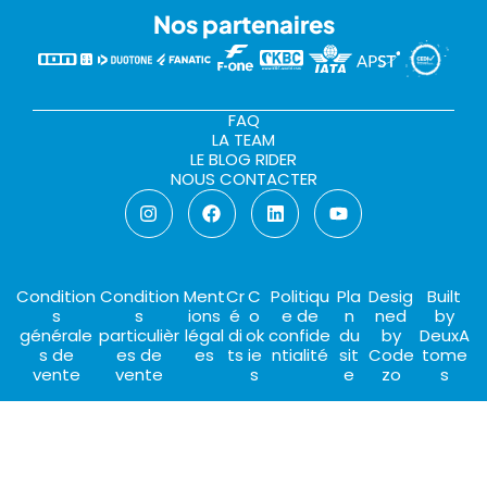
Nos partenaires
FAQ
LA TEAM
LE BLOG RIDER
NOUS CONTACTER
Condition
Condition
Ment
Cr
C
Politiqu
Pla
Desig
Built
s
s
ions
é
o
e de
n
ned
by
générale
particulièr
légal
di
ok
confide
du
by
DeuxA
s de
es de
es
ts
ie
ntialité
sit
Code
tome
vente
vente
s
e
zo
s