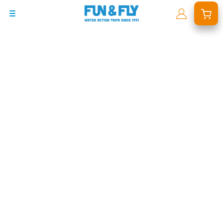
BONS PLANS
DESTINATIONS
OÙ ET QUAND PARTIR ?
INSPIRATIONS
COACHINGS & CAMPS
À PROPOS
BON CADEAU
LE BLOG RIDER
DEMANDER UN DEVIS