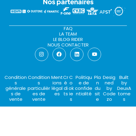
Nos partenaires
FAQ
LA TEAM
LE BLOG RIDER
NOUS CONTACTER
Condition
Condition
Ment
Cr
C
Politiqu
Pla
Desig
Built
s
s
ions
é
o
e de
n
ned
by
générale
particulièr
légal
di
ok
confide
du
by
DeuxA
s de
es de
es
ts
ie
ntialité
sit
Code
tome
vente
vente
s
e
zo
s