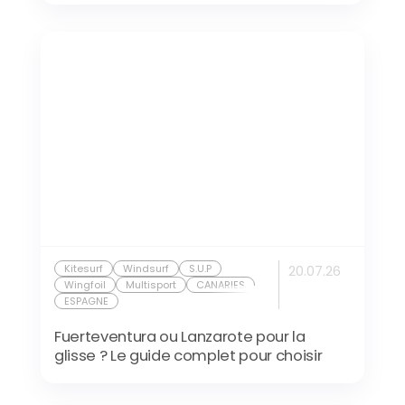
Kitesurf
Windsurf
S.U.P
20.07.26
Wingfoil
Multisport
CANARIES
ESPAGNE
Fuerteventura ou Lanzarote pour la
glisse ? Le guide complet pour choisir