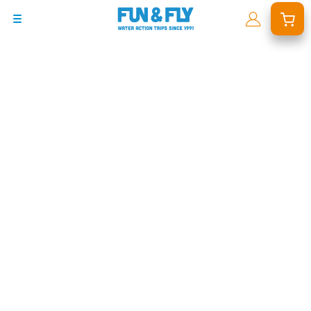
BONS PLANS
DESTINATIONS
OÙ ET QUAND PARTIR ?
INSPIRATIONS
COACHINGS & CAMPS
À PROPOS
BON CADEAU
LE BLOG RIDER
DEMANDER UN DEVIS