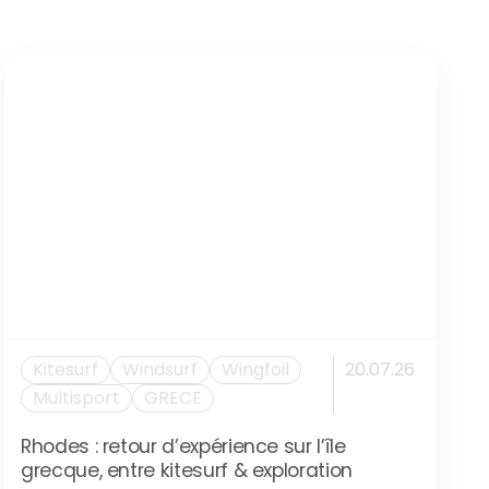
Kitesurf
Windsurf
Wingfoil
20.07.26
Multisport
GRECE
Rhodes : retour d’expérience sur l’île
grecque, entre kitesurf & exploration