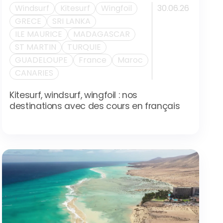
Windsurf
Kitesurf
Wingfoil
30.06.26
GRECE
SRI LANKA
ILE MAURICE
MADAGASCAR
ST MARTIN
TURQUIE
GUADELOUPE
France
Maroc
CANARIES
Kitesurf, windsurf, wingfoil : nos
destinations avec des cours en français