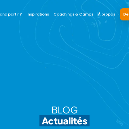
and partir ?
Inspirations
Coachings & Camps
À propos
De
BLOG
Actualités