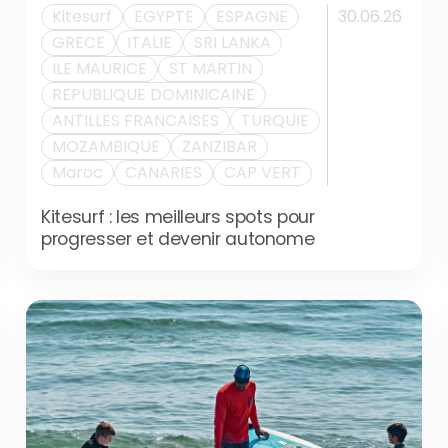
Kitesurf
EGYPTE
ESPAGNE
30.06.26
GRECE
ITALIE
SRI LANKA
ILE MAURICE
ST MARTIN
REPUBLIQUE DOMINICAINE
ANTILLES FRANCAISES
TURQUIE
MOZAMBIQUE
ZANZIBAR
Maroc
CANARIES
CAP VERT
Kitesurf : les meilleurs spots pour
progresser et devenir autonome