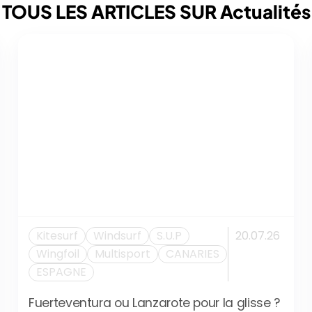
TOUS LES ARTICLES SUR Actualités
Kitesurf
Windsurf
S.U.P
20.07.26
Wingfoil
Multisport
CANARIES
ESPAGNE
Fuerteventura ou Lanzarote pour la glisse ?