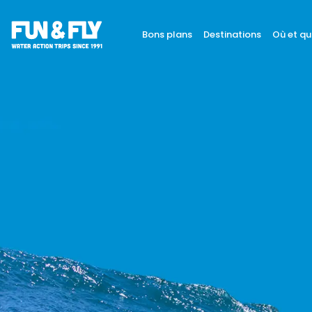
Bons plans
Destinations
Où et qu
BONS PLANS
DESTINATIONS
OÙ ET QUAND PARTIR ?
INSPIRATIONS
COACHINGS & CAMPS
À PROPOS
BON CADEAU
LE BLOG RIDER
DEMANDER UN DEVIS