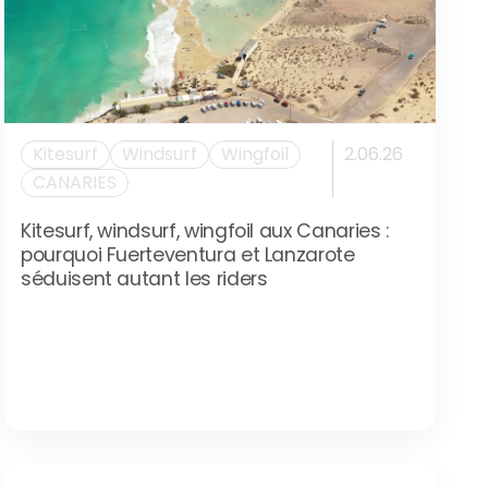
Kitesurf
Windsurf
Wingfoil
2.06.26
CANARIES
Kitesurf, windsurf, wingfoil aux Canaries :
pourquoi Fuerteventura et Lanzarote
séduisent autant les riders