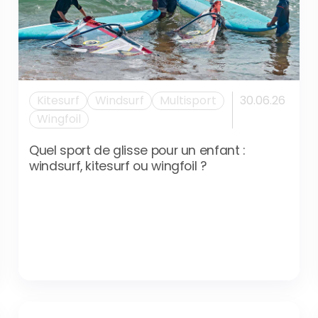
Kitesurf
Windsurf
Multisport
30.06.26
Wingfoil
Quel sport de glisse pour un enfant :
windsurf, kitesurf ou wingfoil ?