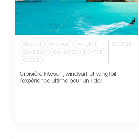
Kitesurf
Windsurf
Wingfoil
30.06.26
ZANZIBAR
CANARIES
EGYPTE
GRECE
Croisière kitesurf, windsurf et wingfoil :
l’expérience ultime pour un rider