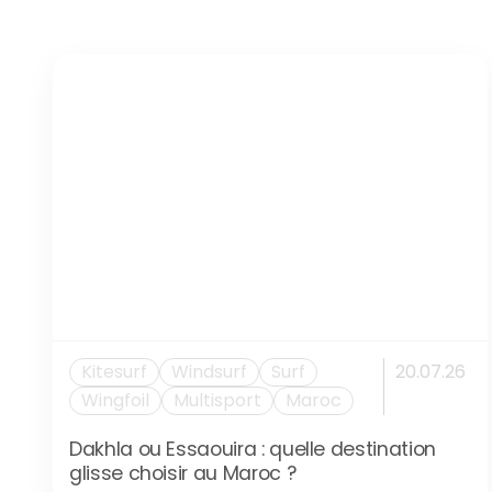
Kitesurf
Windsurf
Surf
20.07.26
Wingfoil
Multisport
Maroc
Dakhla ou Essaouira : quelle destination
glisse choisir au Maroc ?