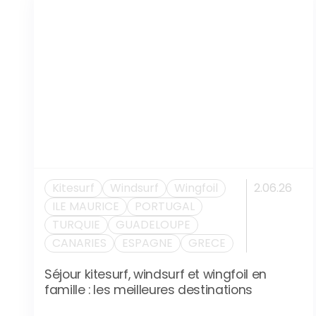
Kitesurf
Windsurf
Wingfoil
2.06.26
ILE MAURICE
PORTUGAL
TURQUIE
GUADELOUPE
CANARIES
ESPAGNE
GRECE
Séjour kitesurf, windsurf et wingfoil en
famille : les meilleures destinations