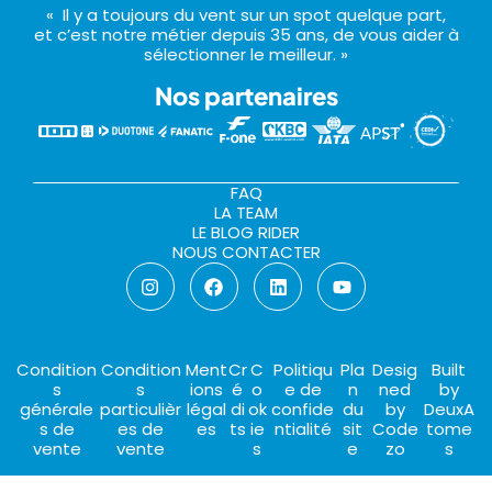
« Il y a toujours du vent sur un spot quelque part,
et c’est notre métier depuis 35 ans, de vous aider à
sélectionner le meilleur. »
Nos partenaires
FAQ
LA TEAM
LE BLOG RIDER
NOUS CONTACTER
Condition
Condition
Ment
Cr
C
Politiqu
Pla
Desig
Built
s
s
ions
é
o
e de
n
ned
by
générale
particulièr
légal
di
ok
confide
du
by
DeuxA
s de
es de
es
ts
ie
ntialité
sit
Code
tome
vente
vente
s
e
zo
s