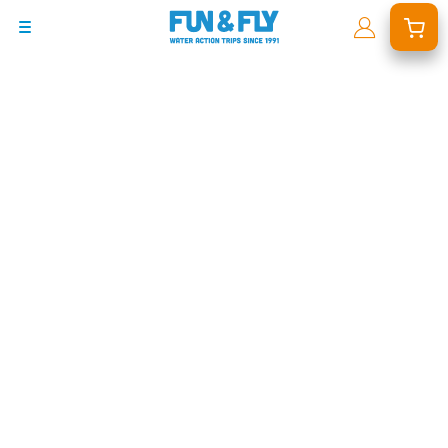
BONS PLANS
DESTINATIONS
OÙ ET QUAND PARTIR ?
INSPIRATIONS
COACHINGS & CAMPS
À PROPOS
BON CADEAU
LE BLOG RIDER
DEMANDER UN DEVIS