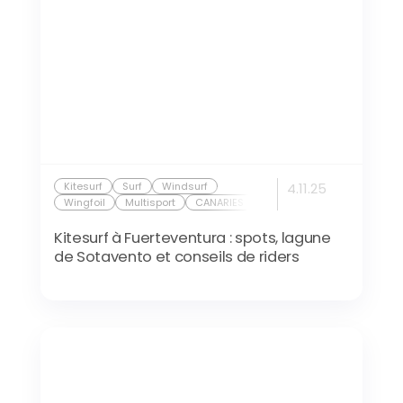
Kitesurf
Surf
Windsurf
4.11.25
Wingfoil
Multisport
CANARIES
Kitesurf à Fuerteventura : spots, lagune
de Sotavento et conseils de riders