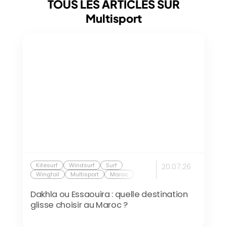
TOUS LES ARTICLES SUR
Multisport
Kitesurf
Windsurf
Surf
20.07.26
Wingfoil
Multisport
Maroc
Dakhla ou Essaouira : quelle destination
glisse choisir au Maroc ?