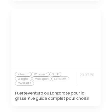
Kitesurf
Windsurf
S.U.P
20.07.26
Wingfoil
Multisport
ESPAGNE
CANARIES
Fuerteventura ou Lanzarote pour la
glisse ? Le guide complet pour choisir