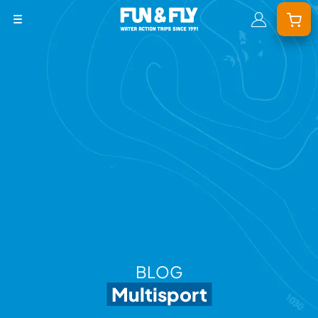
BONS PLANS
DESTINATIONS
OÙ ET QUAND PARTIR ?
INSPIRATIONS
COACHINGS & CAMPS
À PROPOS
BON CADEAU
BLOG
LE BLOG RIDER
Multisport
DEMANDER UN DEVIS