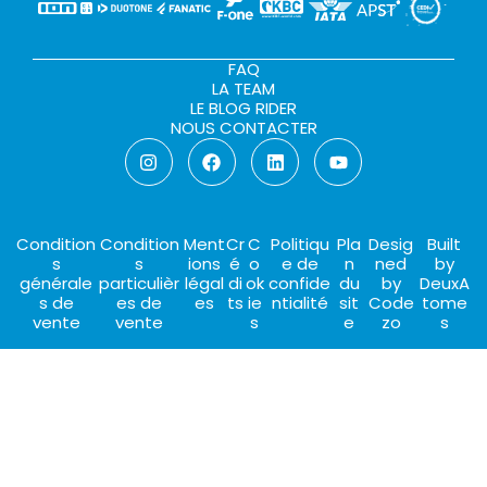
FAQ
LA TEAM
LE BLOG RIDER
NOUS CONTACTER
Condition
Condition
Ment
Cr
C
Politiqu
Pla
Desig
Built
s
s
ions
é
o
e de
n
ned
by
générale
particulièr
légal
di
ok
confide
du
by
DeuxA
s de
es de
es
ts
ie
ntialité
sit
Code
tome
vente
vente
s
e
zo
s