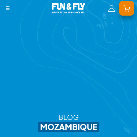
BONS PLANS
DESTINATIONS
OÙ ET QUAND PARTIR ?
INSPIRATIONS
COACHINGS & CAMPS
À PROPOS
BON CADEAU
BLOG
LE BLOG RIDER
MOZAMBIQUE
DEMANDER UN DEVIS