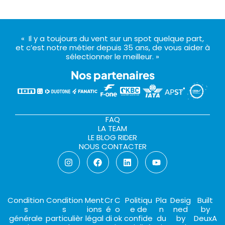
« Il y a toujours du vent sur un spot quelque part,
et c’est notre métier depuis 35 ans, de vous aider à
sélectionner le meilleur. »
Nos partenaires
FAQ
LA TEAM
LE BLOG RIDER
NOUS CONTACTER
Condition
Condition
Ment
Cr
C
Politiqu
Pla
Desig
Built
s
s
ions
é
o
e de
n
ned
by
générale
particulièr
légal
di
ok
confide
du
by
DeuxA